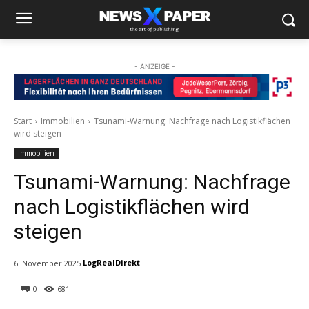
- ANZEIGE -
Start
Immobilien
Tsunami-Warnung: Nachfrage nach Logistikflächen
wird steigen
Immobilien
Tsunami-Warnung: Nachfrage
nach Logistikflächen wird
steigen
LogRealDirekt
6. November 2025
0
681