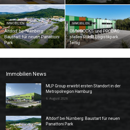
IMMOBILIEN
IMMOBILIEN
Altdorf bei Nürnberg:
OMNIDOCKS und PRODAC
Baustart für neuen Panattoni
stellen RUHR Logistikpark
Park
fertig
Immobilien News
MLP Group erwirbt ersten Standort in der
Metropolregion Hamburg
6. August 2026
Altdorf bei Nürnberg: Baustart für neuen
Panattoni Park