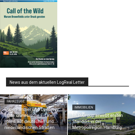
News aus dem aktuellen LogReal Letter
FAHRZEUGE
IMMOBILIEN
SuperPanther und Deepway:
Erste chinesische E-Lkw
MLP Group erwirbt ersten
rollen auf deutschen und
Standort in der
niederländischen Straßen
Metropolregion Hamburg