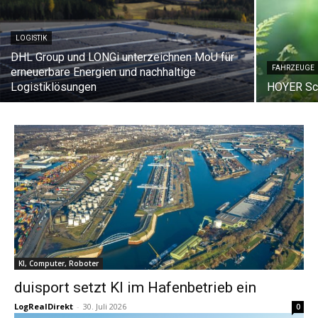
LOGISTIK
DHL Group und LONGi unterzeichnen MoU für
FAHRZEUGE
erneuerbare Energien und nachhaltige
Logistiklösungen
HOYER Sch
KI, Computer, Roboter
duisport setzt KI im Hafenbetrieb ein
LogRealDirekt
-
30. Juli 2026
0