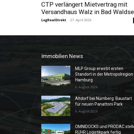
CTP verlängert Mietvertrag mit
Versandhaus Walz in Bad Walds
LogRealDirekt
-
27. April 2026
Immobilien News
MLP Group erwirbt ersten
Standort in der Metropolregion
Hamburg
6. August 2026
Altdorf bei Nürnberg: Baustart
für neuen Panattoni Park
6. August 2026
OMNIDOCKS und PRODAC stell
RUHR Logistikpark fertig