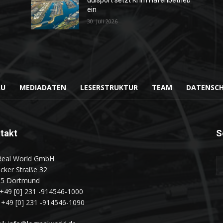
duisport setzt KI im Hafenbetrieb
ein
30. Juli 2026
AU
MEDIADATEN
LESERSTRUKTUR
TEAM
DATENSC
takt
S
Real World GmbH
cker Straße 32
35 Dortmund
: +49 [0] 231 -914546-1000
: +49 [0] 231 -914546-1090