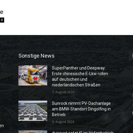
ee
0
Sonstige News
SuperPanther und Deepway:
Erste chinesische E-Lkw rollen
auf deutschen und
niederländischen Straßen
7. August 2026
Sunrock nimmt PV-Dachanlage
am BMW-Standort Dingolfing in
Betrieb
4. August 2026
en