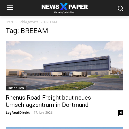
Start
Schlagworte
BREEAM
Tag: BREEAM
Immobilien
Rhenus Road Freight baut neues
Umschlagzentrum in Dortmund
LogRealDirekt
-
17. Juni 2026
0