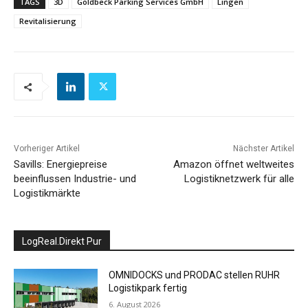
TAGS
3D
Goldbeck Parking Services GmbH
Lingen
Revitalisierung
Vorheriger Artikel
Nächster Artikel
Savills: Energiepreise
Amazon öffnet weltweites
beeinflussen Industrie- und
Logistiknetzwerk für alle
Logistikmärkte
LogReal.Direkt Pur
OMNIDOCKS und PRODAC stellen RUHR
Logistikpark fertig
6. August 2026