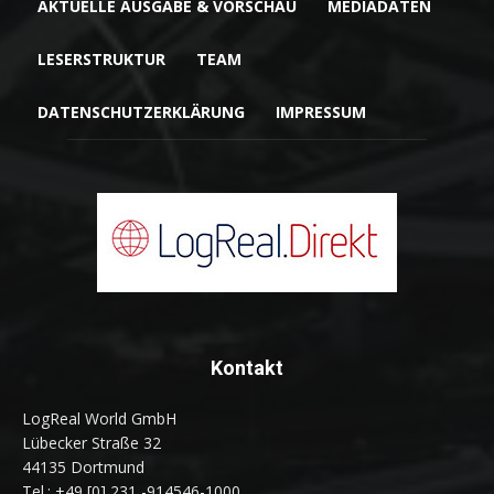
AKTUELLE AUSGABE & VORSCHAU
MEDIADATEN
LESERSTRUKTUR
TEAM
DATENSCHUTZERKLÄRUNG
IMPRESSUM
Kontakt
LogReal World GmbH
Lübecker Straße 32
44135 Dortmund
Tel.: +49 [0] 231 -914546-1000