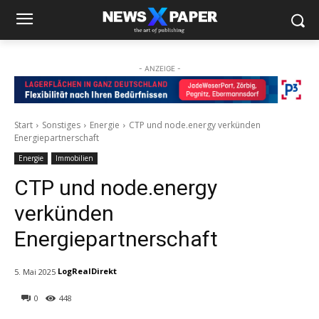
- ANZEIGE -
Start
Sonstiges
Energie
CTP und node.energy verkünden
Energiepartnerschaft
Energie
Immobilien
CTP und node.energy
verkünden
Energiepartnerschaft
LogRealDirekt
5. Mai 2025
0
448