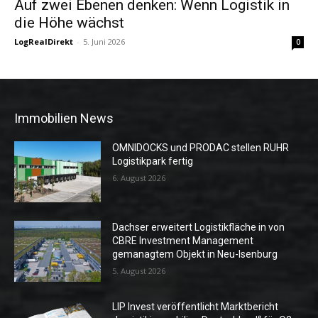
Auf zwei Ebenen denken: Wenn Logistik in
die Höhe wächst
LogRealDirekt
-
5. Juni 2026
0
Immobilien News
OMNIDOCKS und PRODAC stellen RUHR
Logistikpark fertig
6. August 2026
Dachser erweitert Logistikfläche in von
CBRE Investment Management
gemanagtem Objekt in Neu-Isenburg
5. August 2026
LIP Invest veröffentlicht Marktbericht