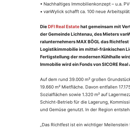
• Nachhaltiges Immobilienkonzept – u.a. PV
• vanWylick schafft ca. 100 neue Arbeitsplä
Die
DFI Real Estate
hat gemeinsam mit Vert
der Gemeinde Lichtenau, des Mieters van
ralunternehmers MAX BÖGL das Richtfest f
Logistikimmobilie im mittel-fränkischen Li
Fertigstellung der modernen Kühlhalle wir
Immobilie wird ein Fonds von SICORE Real 
Auf dem rund 39.000 m² großen Grundstück 
19.660 m² Mietfläche. Davon entfallen 17.17
Sozialflächen sowie 1.320 m² auf Lagermezz
Schicht-Betrieb für die Lagerung, Kommis
und Gemüse genutzt. In der Region entsteh
„Das Richtfest ist ein wichtiger Meilenstein 