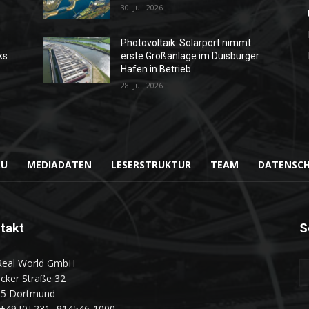
30. Juli 2026
Photovoltaik: Solarport nimmt
ks
erste Großanlage im Duisburger
Hafen in Betrieb
28. Juli 2026
AU
MEDIADATEN
LESERSTRUKTUR
TEAM
DATENSC
takt
S
Real World GmbH
cker Straße 32
35 Dortmund
: +49 [0] 231 -914546-1000