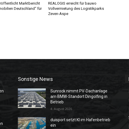
eröffentlicht Marktbericht
REALOGIS erreicht für bauwo
mobilien Deutschland“ für
Vollvermietung des Logistikparks
Zeven-Aspe
Sonstige News
en
Sunrock nimmt PV-Dachanlage
am BMW-Standort Dingolfing in
Betrieb
4. August 2026
duisport setzt KI im Hafenbetrieb
en
ein