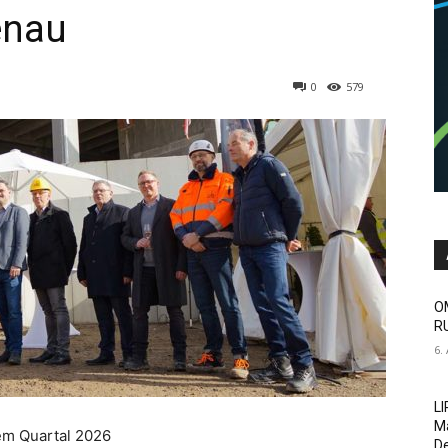
enau
0
579
O
RU
6.
LI
Ma
tem Quartal 2026
De