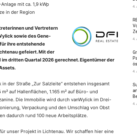
-Anlage mit ca. 1,9 kWp
4.
tze in der Region
RE
Vo
reterinnen und Vertretern
Z
Wylick sowie des Gene-
4.
ür ihre entstehende
chtenau gefeiert. Mit der
Gr
Pa
d im dritten Quartal 2026 gerechnet. Eigentümer der
ös
Assets.
4.
in der Straße „Zur Salzleite“ entstehen insgesamt
S
am
5 m² auf Hallenflächen, 1.165 m² auf Büro- und
Be
anine. Die Immobilie wird durch vanWylick im Drei-
4.
sionierung, Verpackung und den Umschlag von Obst
en dadurch rund 100 neue Arbeitsplätze.
für unser Projekt in Lichtenau. Wir schaffen hier eine