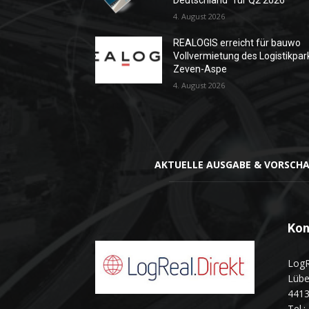
Deutschland“ für Q2 2026
4. August 2026
REALOGIS erreicht für bauwo
Vollvermietung des Logistikpar
Zeven-Aspe
4. August 2026
AKTUELLE AUSGABE & VORSCH
Kon
Log
Lübe
441
Tel.