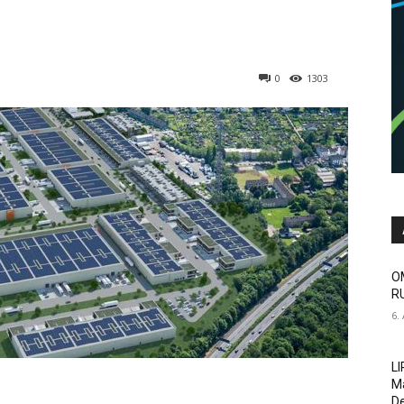
0
1303
O
RU
6.
LI
Ma
De