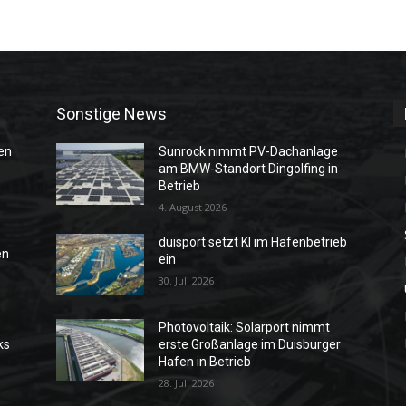
Sonstige News
en
Sunrock nimmt PV-Dachanlage
am BMW-Standort Dingolfing in
Betrieb
4. August 2026
duisport setzt KI im Hafenbetrieb
en
ein
30. Juli 2026
Photovoltaik: Solarport nimmt
ks
erste Großanlage im Duisburger
Hafen in Betrieb
28. Juli 2026