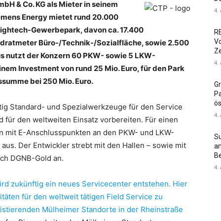
bH & Co. KG als Mieter in seinem
4.
emens Energy mietet rund 20.000
ightech-Gewerbepark, davon ca. 17.400
RE
Vo
dratmeter Büro-/Technik-/Sozialfläche, sowie 2.500
Z
s nutzt der Konzern 60 PKW- sowie 5 LKW-
4.
einem Investment von rund 25 Mio. Euro, für den Park
nssumme bei 250 Mio. Euro.
Gr
Pa
ös
ig Standard- und Spezialwerkzeuge für den Service
4.
 für den weltweiten Einsatz vorbereiten. Für einen
hen mit E-Anschlusspunkten an den PKW- und LKW-
S
 aus. Der Entwickler strebt mit den Hallen – sowie mit
am
Be
nach DGNB-Gold an.
4.
rd zukünftig ein neues Servicecenter entstehen. Hier
täten für den weltweit tätigen Field Service zu
istierenden Mülheimer Standorte in der Rheinstraße