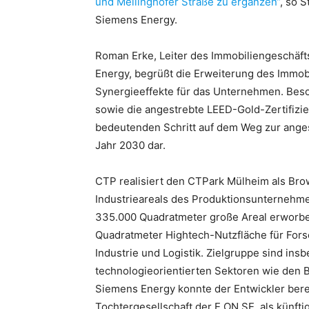
und Mellinghofer Straße zu ergänzen“
, so 
Siemens Energy.
Roman Erke, Leiter des Immobiliengeschäft
Energy, begrüßt die Erweiterung des Immobi
Synergieeffekte für das Unternehmen. Beso
sowie die angestrebte LEED-Gold-Zertifizi
bedeutenden Schritt auf dem Weg zur ange
Jahr 2030 dar.
CTP realisiert den CTPark Mülheim als Bro
Industrieareals des Produktionsunternehme
335.000 Quadratmeter große Areal erworbe
Quadratmeter Hightech-Nutzfläche für For
Industrie und Logistik. Zielgruppe sind i
technologieorientierten Sektoren wie den 
Siemens Energy konnte der Entwickler bere
Tochtergesellschaft der E.ON SE, als künft