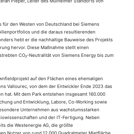
Stefan Pieper, Leiter des Mülheimer Standorts von
s für den Westen von Deutschland bei Siemens
lienportfolios und die daraus resultierenden
nders hebt er die nachhaltige Bauweise des Projekts
erung hervor. Diese Maßnahme stellt einen
strebten CO₂-Neutralität von Siemens Energy bis zum
wnfieldprojekt auf den Flächen eines ehemaligen
ns Vallourec, von dem der Entwickler Ende 2023 das
n hat. Mit dem Park entstehen insgesamt 160.000
schung und Entwicklung, Labore, Co-Working sowie
nsbesondere Unternehmen aus wachstumsstarken
Biowissenschaften und der IT-Fertigung. Neben
its die Westenergie AG, die größte
igen Nutzer von rund 12.000 Quadratmeter Mietfläche