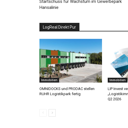
Startschuss für Wachstum im Gewerbepark
Hansalinie
LogReal.Direkt Pur
Immobilien
Immobilien
OMNIDOCKS und PRODAC stellen
LIP Invest v
RUHR Logistikpark fertig
„Logistikim
Q2 2026