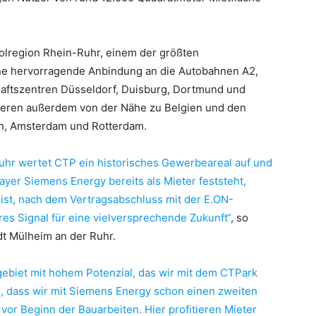
olregion Rhein-Ruhr, einem der größten
ine hervorragende Anbindung an die Autobahnen A2,
haftszentren Düsseldorf, Duisburg, Dortmund und
itieren außerdem von der Nähe zu Belgien und den
n, Amsterdam und Rotterdam.
uhr wertet CTP ein historisches Gewerbeareal auf und
layer Siemens Energy bereits als Mieter feststeht,
d ist, nach dem Vertragsabschluss mit der E.ON-
res Signal für eine vielversprechende Zukunft“
, so
t Mülheim an der Ruhr.
gebiet mit hohem Potenzial, das wir mit dem CTPark
n, dass wir mit Siemens Energy schon einen zweiten
or Beginn der Bauarbeiten. Hier profitieren Mieter