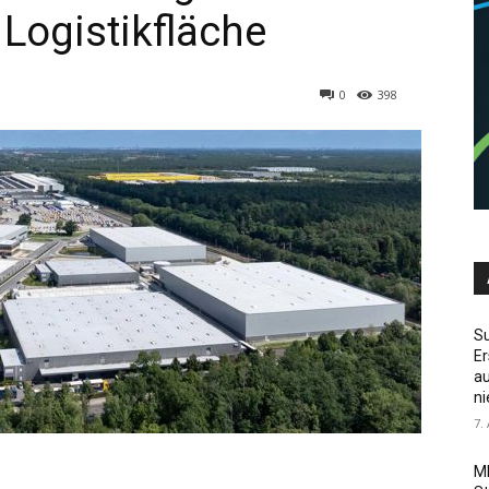
 Logistikfläche
0
398
S
Er
au
ni
7.
ML